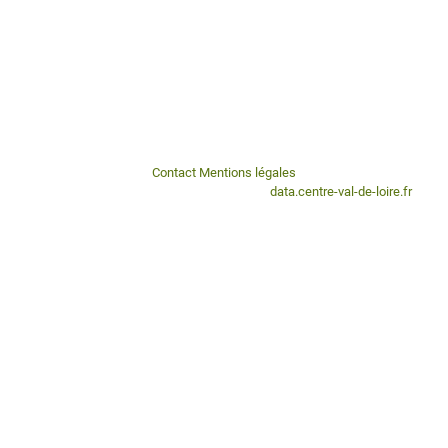
Contact
Mentions légales
Ce portail est un sous-domaine du portail
data.centre-val-de-loire.fr