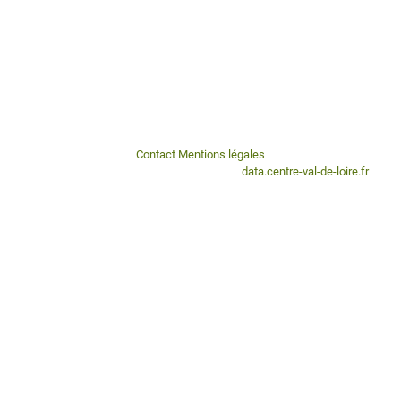
Contact
Mentions légales
Ce portail est un sous-domaine du portail
data.centre-val-de-loire.fr